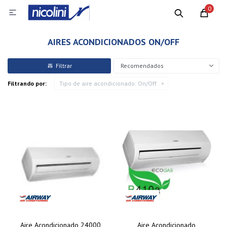
0

AIRES ACONDICIONADOS ON/OFF
Recomendados
Filtrando por:
Tipo de aire acondicionado:
On/Off
Aire Acondicionado 24000
Aire Acondicionado