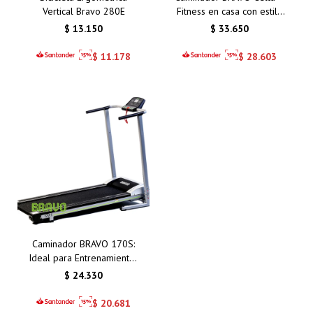
Vertical Bravo 280E
Fitness en casa con estilo
y funcionalidad
$
13.150
$
33.650
$
11.178
$
28.603
Caminador BRAVO 170S:
Ideal para Entrenamientos
en Casa con Motor 1.5 HP
$
24.330
y Amortiguación
$
20.681