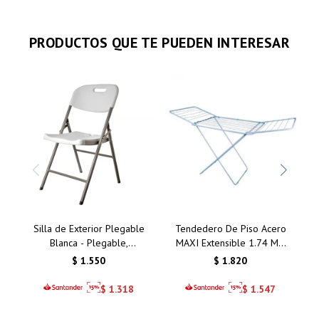
PRODUCTOS QUE TE PUEDEN INTERESAR
Silla de Exterior Plegable
Tendedero De Piso Acero
Blanca - Plegable,
MAXI Extensible 1.74 MT
Apilable y Resistente -
MOR 6010
$
1.550
$
1.820
HY-Y56
$
1.318
$
1.547