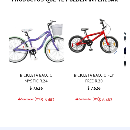
BICICLETA BACCIO
BICICLETA BACCIO FLY
MYSTIC R.24
FREE R.20
$
7.626
$
7.626
$
6.482
$
6.482