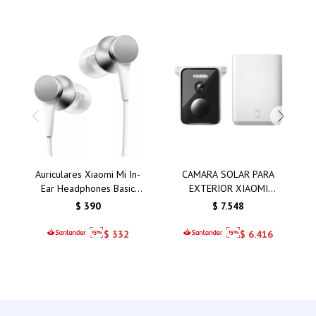
Auriculares Xiaomi Mi In-
CAMARA SOLAR PARA
Ear Headphones Basic
EXTERIOR XIAOMI
Silver/Plata: Calidad de
BW400 PRO SET
$
390
$
7.548
Sonido y Comodidad
Inigualable
$
332
$
6.416