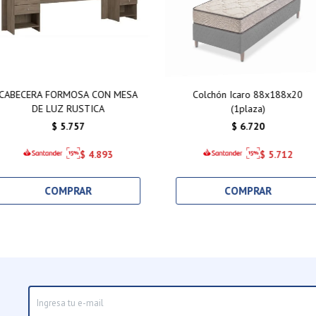
CABECERA FORMOSA CON MESA
Colchón Icaro 88x188x20
DE LUZ RUSTICA
(1plaza)
$
5.757
$
6.720
$
4.893
$
5.712