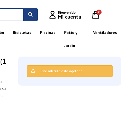
0
ón
Bicicletas
Piscinas
Patio y
Ventiladores
Jardín
(1
Este artículo está agotado.
al
y su
na