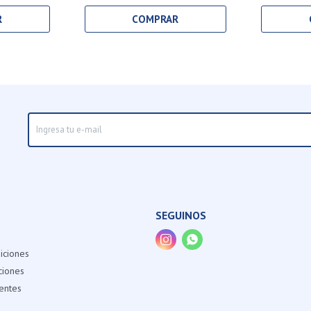
SEGUINOS


iciones
ciones
entes