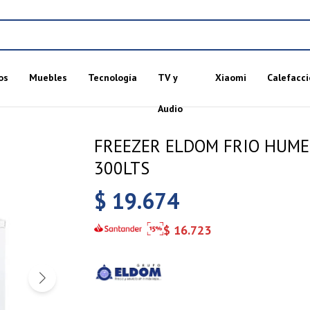
os
Muebles
Tecnología
TV y
Xiaomi
Calefacci
Audio
FREEZER ELDOM FRIO HUM
300LTS
$
19.674
$
16.723