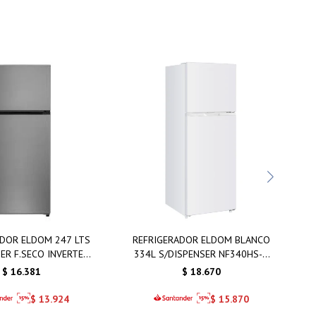
ADOR ELDOM 247 LTS
REFRIGERADOR ELDOM BLANCO
ER F.SECO INVERTER
334L S/DISPENSER NF340HS-D
INOX
F.SECO INVERTER
$
16.381
$
18.670
$
13.924
$
15.870