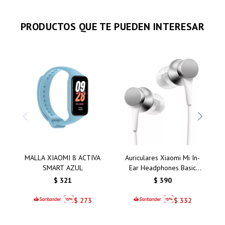
PRODUCTOS QUE TE PUEDEN INTERESAR
MALLA XIAOMI 8 ACTIVA
Auriculares Xiaomi Mi In-
SMART AZUL
Ear Headphones Basic
Silver/Plata: Calidad de
$
321
$
390
Sonido y Comodidad
Inigualable
$
273
$
332