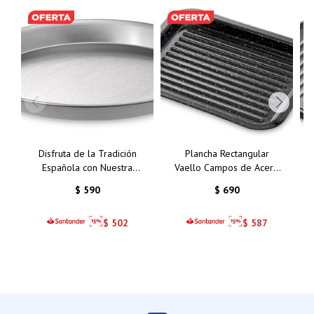
Disfruta de la Tradición
Plancha Rectangular
Española con Nuestra
Vaello Campos de Acero
Paellera Valenciana de 26
Esmaltado - 31x25 cm:
$
590
$
690
cm
Cocina Uniforme y
Saludable
$
502
$
587