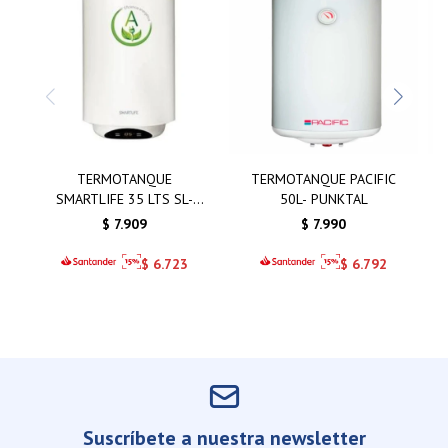
TERMOTANQUE
TERMOTANQUE PACIFIC
SMARTLIFE 35 LTS SL-
50L- PUNKTAL
WH35DA
$
7.909
$
7.990
$
6.723
$
6.792
Suscríbete a nuestra newsletter