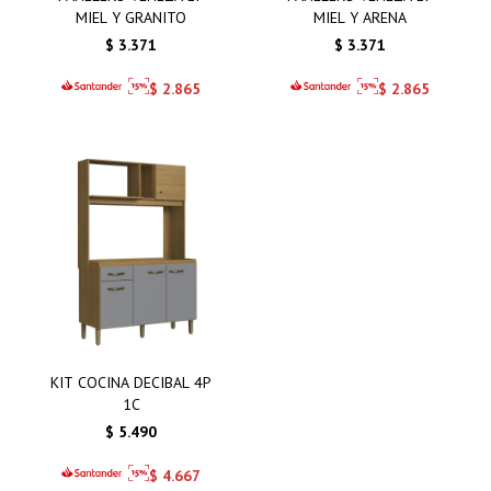
MIEL Y GRANITO
MIEL Y ARENA
$
3.371
$
3.371
$
2.865
$
2.865
KIT COCINA DECIBAL 4P
1C
$
5.490
$
4.667