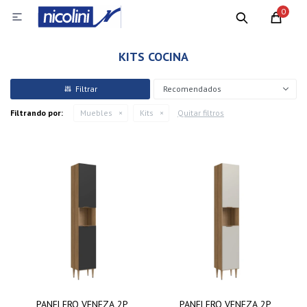
0

KITS COCINA
Recomendados
Filtrando por:
Muebles
Kits
Quitar filtros
PANELERO VENEZA 2P
PANELERO VENEZA 2P