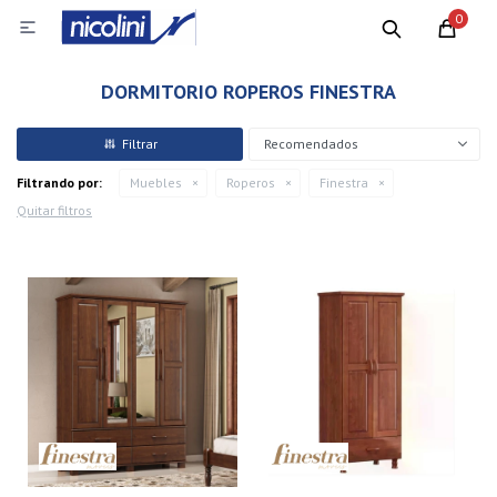
0

DORMITORIO ROPEROS FINESTRA
Recomendados
Filtrando por:
Muebles
Roperos
Finestra
Quitar filtros