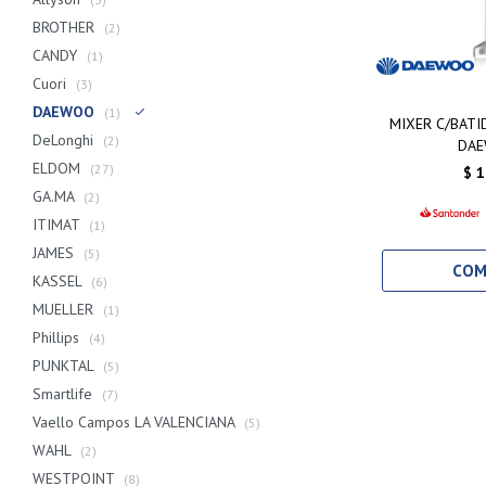
BROTHER
(2)
CANDY
(1)
Cuori
(3)
DAEWOO
(1)
MIXER C/BATI
DeLonghi
(2)
DA
ELDOM
(27)
$
1
GA.MA
(2)
ITIMAT
(1)
JAMES
(5)
KASSEL
(6)
MUELLER
(1)
Phillips
(4)
PUNKTAL
(5)
Smartlife
(7)
Vaello Campos LA VALENCIANA
(5)
WAHL
(2)
WESTPOINT
(8)