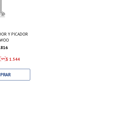
DOR Y PICADOR
EWOO
.816
$
1.544