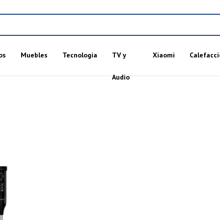
os
Muebles
Tecnología
TV y
Xiaomi
Calefacci
Audio