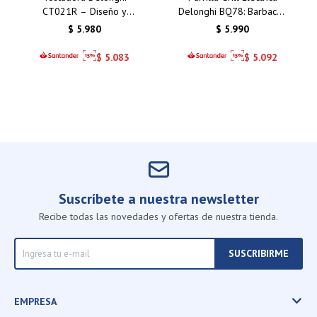
CT021R – Diseño y
Delonghi BQ78: Barbacoa
Funcionalidad para tu
Sin Humo para Asados
$
5.980
$
5.990
Cocina en Uruguay
Saludables en Casa
$
5.083
$
5.092
Suscríbete a nuestra newsletter
Recibe todas las novedades y ofertas de nuestra tienda.
SUSCRIBIRME
EMPRESA