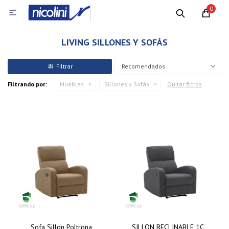
0

LIVING SILLONES Y SOFÁS
Recomendados
Filtrando por:
Muebles
Sillones y Sofás
Quitar filtros
Sofa Sillon Poltrona
SILLON RECLINABLE 1C