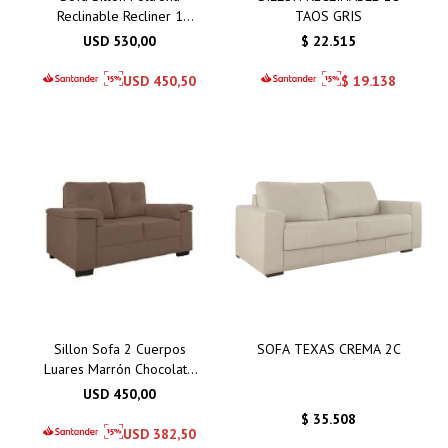
Reclinable Recliner 1
TAOS GRIS
Cuerpo Taos
USD
530,00
$
22.515
USD
450,50
$
19.138
Sillon Sofa 2 Cuerpos
SOFA TEXAS CREMA 2C
Luares Marrón Chocolate
- Gris Azulado
USD
450,00
$
35.508
USD
382,50