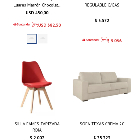
Luares Marrón Chocolate
REGULABLE C/GAS
- Gris Azulado
USD
450,00
$
3.572
USD
382,50
$
3.036
SILLA EAMES TAPIZADA
SOFA TEXAS CREMA 2C
ROJA
$
2.007
$
35.323