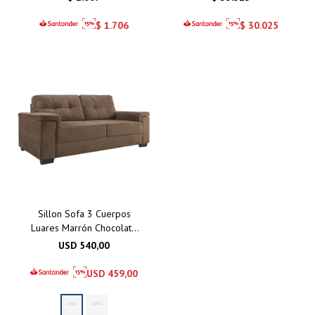
$
1.706
$
30.025
Sillon Sofa 3 Cuerpos
Luares Marrón Chocolate
- Gris Azulado
USD
540,00
USD
459,00