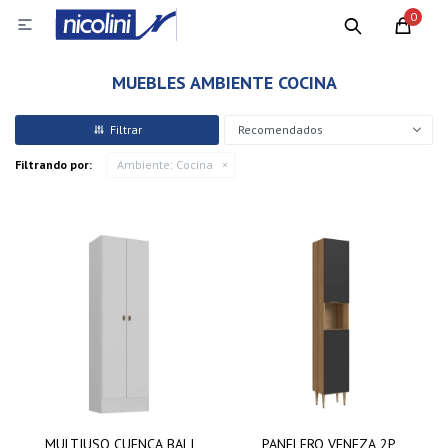
0

MUEBLES AMBIENTE COCINA
Recomendados
Filtrando por:
Ambiente:
Cocina
MULTIUSO CUENCA BALI
PANELERO VENEZA 2P