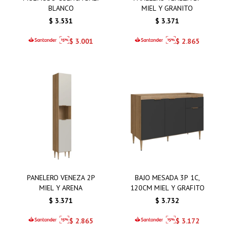
BLANCO
MIEL Y GRANITO
$
3.531
$
3.371
$
3.001
$
2.865
PANELERO VENEZA 2P
BAJO MESADA 3P 1C,
MIEL Y ARENA
120CM MIEL Y GRAFITO
$
3.371
$
3.732
$
2.865
$
3.172