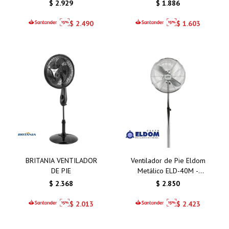
REMOTO
$
2.929
$
1.886
$
2.490
$
1.603
BRITANIA VENTILADOR
Ventilador de Pie Eldom
DE PIE
Metálico ELD-40M -
Potencia y Frescura para
$
2.368
$
2.850
tu Hogar
$
2.013
$
2.423