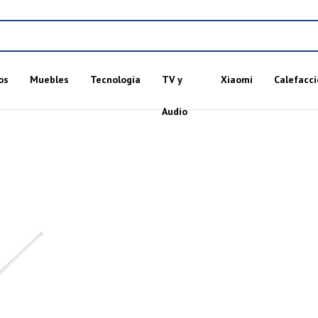
os
Muebles
Tecnología
TV y
Xiaomi
Calefacci
Audio