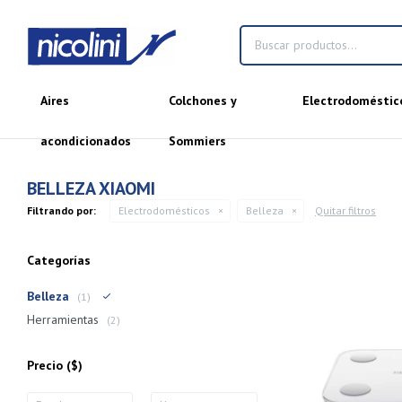
Aires
Colchones y
Electrodoméstic
acondicionados
Sommiers
BELLEZA XIAOMI
Filtrando por:
Electrodomésticos
Belleza
Quitar filtros
Categorías
Belleza
(1)
Herramientas
(2)
Precio
($)