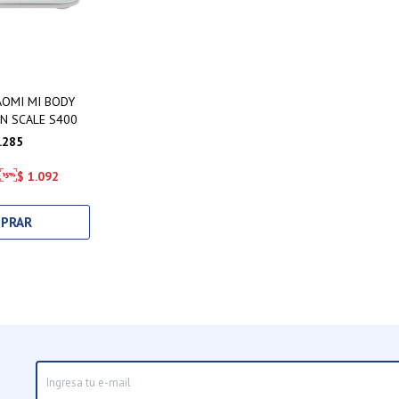
AOMI MI BODY
N SCALE S400
.285
$
1.092