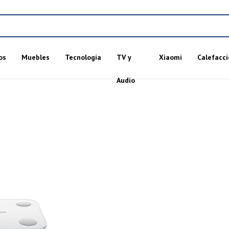
os
Muebles
Tecnología
TV y
Xiaomi
Calefacci
Audio