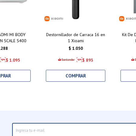
AOMI MI BODY
Destornillador de Carraca 16 en
Kit De 
N SCALE S400
1 Xioami
.288
$
1.050
$
1.095
$
893