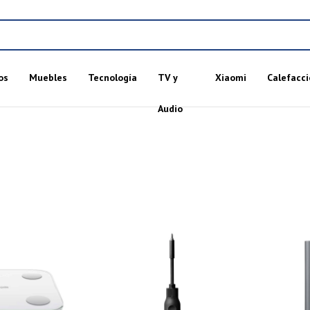
os
Muebles
Tecnología
TV y
Xiaomi
Calefacci
Audio