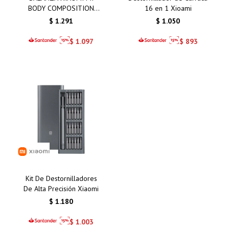
BODY COMPOSITION
16 en 1 Xioami
SCALE S400
$
1.291
$
1.050
$
1.097
$
893
Kit De Destornilladores
De Alta Precisión Xiaomi
$
1.180
$
1.003