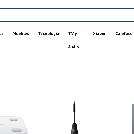
os
Muebles
Tecnología
TV y
Xiaomi
Calefacci
Audio