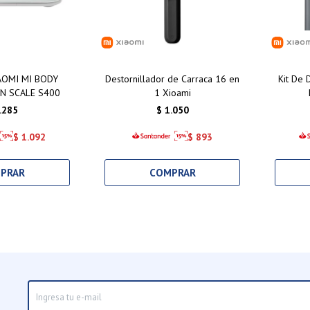
AOMI MI BODY
Destornillador de Carraca 16 en
Kit De 
N SCALE S400
1 Xioami
.285
$
1.050
$
1.092
$
893