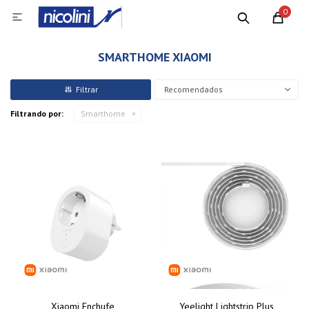
0

SMARTHOME XIAOMI
Recomendados
Filtrando por:
Smarthome
Xiaomi Enchufe
Yeelight Lightstrip Plus