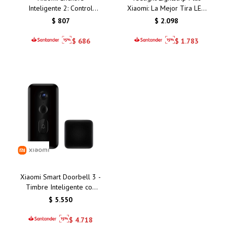
Inteligente 2: Control
Xiaomi: La Mejor Tira LED
Remoto y Eficiencia
Inteligente con Control de
$
807
$
2.098
Energética para tu Hogar
Colores para Tu Hogar en
Inteligente en Uruguay
Uruguay
$
686
$
1.783
Xiaomi Smart Doorbell 3 -
Timbre Inteligente con
Cámara HD, Visión
$
5.550
Nocturna y Conectividad
Wi-Fi
$
4.718