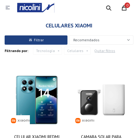
0

CELULARES XIAOMI
Recomendados
Filtrando por:
Tecnología
Celulares
Quitar filtros
CELULAR XIAOMI REDMI
CAMARA SOLAR PARA