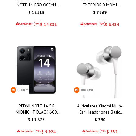
NOTE 14 PRO OCEAN
EXTERIOR XIAOMI
BLUE 8GB 256GB
BW400 PRO SET
$
17.513
$
7.569
$
14.886
$
6.434
REDMI NOTE 14 5G
Auriculares Xiaomi Mi In-
MIDNIGHT BLACK 6GB
Ear Headphones Basic
128GB
Silver/Plata: Calidad de
$
11.675
$
390
Sonido y Comodidad
Inigualable
$
9.924
$
332