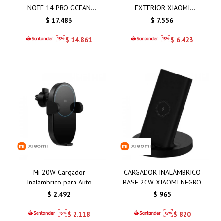
NOTE 14 PRO OCEAN
EXTERIOR XIAOMI
BLUE 8GB 256GB
BW400 PRO SET
$
17.483
$
7.556
$
14.861
$
6.423
Mi 20W Cargador
CARGADOR INALÁMBRICO
Inalámbrico para Auto
BASE 20W XIAOMI NEGRO
Xiaomi
$
2.492
$
965
$
2.118
$
820