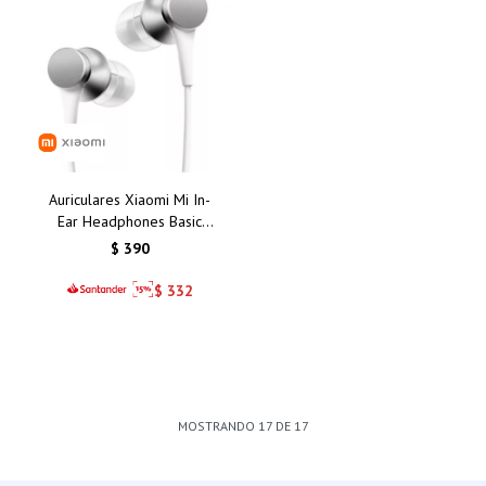
Auriculares Xiaomi Mi In-
Ear Headphones Basic
Silver/Plata: Calidad de
$
390
Sonido y Comodidad
Inigualable
$
332
MOSTRANDO
17
DE
17