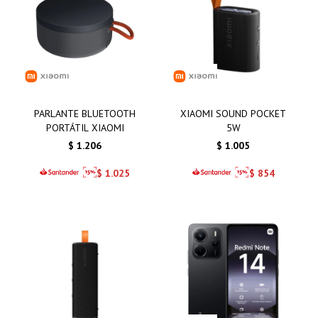
PARLANTE BLUETOOTH
XIAOMI SOUND POCKET
PORTÁTIL XIAOMI
5W
$
1.206
$
1.005
$
1.025
$
854