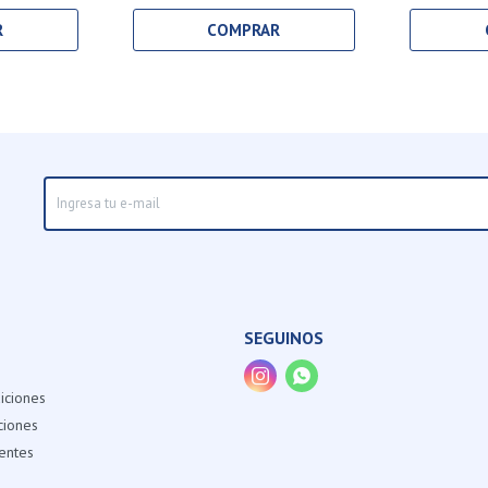
SEGUINOS


iciones
ciones
entes