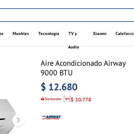
os
Muebles
Tecnología
TV y
Xiaomi
Calefacci
Audio
Aire Acondicionado Airway
9000 BTU
$
12.680
$
10.778