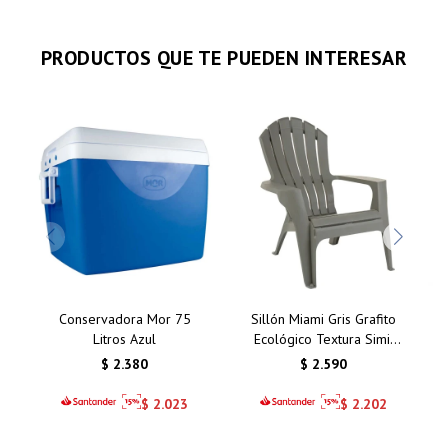
PRODUCTOS QUE TE PUEDEN INTERESAR
Conservadora Mor 75
Sillón Miami Gris Grafito
Litros Azul
Ecológico Textura Simil
Madera
$
2.380
$
2.590
$
2.023
$
2.202