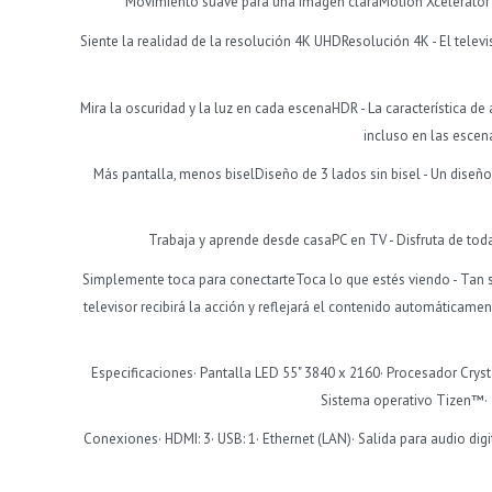
Movimiento suave para una imagen claraMotion Xcelerator 
Siente la realidad de la resolución 4K UHDResolución 4K - El telev
Mira la oscuridad y la luz en cada escenaHDR - La característica de
incluso en las escen
Más pantalla, menos biselDiseño de 3 lados sin bisel - Un dise
Trabaja y aprende desde casaPC en TV - Disfruta de toda
Simplemente toca para conectarteToca lo que estés viendo - Tan sol
televisor recibirá la acción y reflejará el contenido automáticamen
Especificaciones· Pantalla LED 55" 3840 x 2160· Procesador Crys
Sistema operativo Tizen™· T
Conexiones· HDMI: 3· USB: 1· Ethernet (LAN)· Salida para audio digit