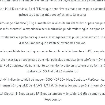
- Experimenta una imagen y un rendimiento claros, ya que calcula y compensa 
isor 4K UHD va más allá del FHD, ya que tiene 4 veces más pixeles para que pue
incluso los detalles más pequeños en cada escena.
 alto rango dinámico (HDR) aumenta los niveles de luz del televisor para que pu
as más oscuras.* La experiencia de visualización puede variar según los tipos de
ño totalmente elegante para que veas las imágenes más puras. Fabricado con un 
diseño ilimitado que establece estándares nuevos.
s las posibilidades de lo que puedes hacer. Accede fácilmente a tu PC, computa
o necesitas un toque para transmitir películas o música de tu teléfono móvil en
te. Podrás disfrutar de transmitir tu contenido favorito en tu televisor de forma 
Galaxy con SO Android 8.1 y posterior.
tal 4K· Índice de calidad de imagen: 2000· HDR 10+· MegaContrast + PurColor· A
ransmisión digital: ISDB-T/DVB-T/ATSC· Sintonizador análogo: Sí (Trinorma)· F
al (Óptico): 1· Entrada para RF (Entrada terrestre y de cable):1/1 (Uso común para
Peso con so