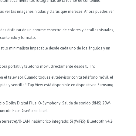
automáticamente los fotogramas de la fuente de contenido.
das ver las imágenes nítidas y claras que mereces. Ahora puedes ver
edas disfrutar de un enorme espectro de colores y detalles visuales,
 contenido y formato.
estilo minimalista impecable desde cada uno de los ángulos y un
dora portátil y teléfono móvil directamente desde tu TV.
 el televisor. Cuando toques el televisor con tu teléfono móvil, el
rápida y sencilla.* Tap View está disponible en dispositivos Samsung
udio Dolby Digital Plus· Q-Symphony· Salida de sonido (RMS) 20W·
unción Eco· Diseño sin bisel
 terrestre)/0· LAN inalámbrico integrado: Sí (WiFi5)· Bluetooth v4.2·