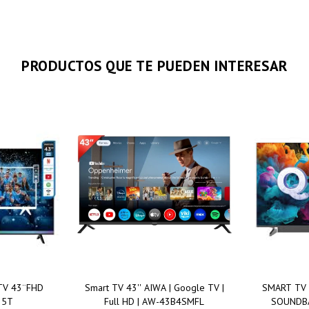
PRODUCTOS QUE TE PUEDEN INTERESAR
TV 43¨FHD
Smart TV 43'' AIWA | Google TV |
SMART TV 
25T
Full HD | AW-43B4SMFL
SOUNDBA