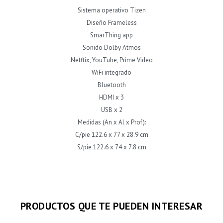
Sistema operativo Tizen
Diseño Frameless
SmarThing app
Sonido Dolby Atmos
Netflix, YouTube, Prime Video
WiFi integrado
Bluetooth
HDMI x 3
USB x 2
Medidas (An x Al x Prof):
C/pie 122.6 x 77 x 28.9 cm
S/pie 122.6 x 74 x 7.8 cm
PRODUCTOS QUE TE PUEDEN INTERESAR