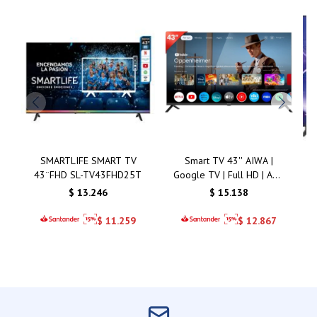
SMARTLIFE SMART TV
Smart TV 43'' AIWA |
43¨FHD SL-TV43FHD25T
Google TV | Full HD | AW-
43B4SMFL
$
13.246
$
15.138
$
11.259
$
12.867