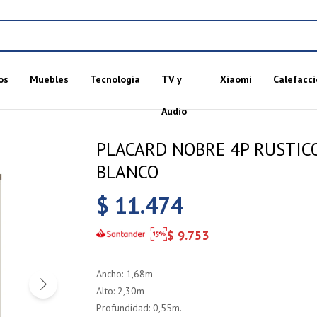
os
Muebles
Tecnología
TV y
Xiaomi
Calefacci
Audio
PLACARD NOBRE 4P RUSTIC
BLANCO
$
11.474
$
9.753
Ancho: 1,68m
Alto: 2,30m
Profundidad: 0,55m.