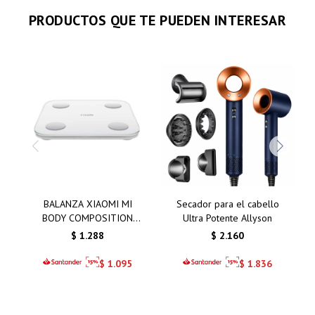
PRODUCTOS QUE TE PUEDEN INTERESAR
BALANZA XIAOMI MI
Secador para el cabello
BODY COMPOSITION
Ultra Potente Allyson
SCALE S400
$
1.288
$
2.160
$
1.095
$
1.836