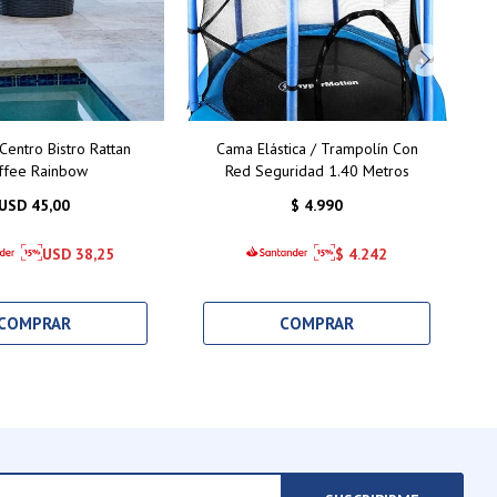
entro Bistro Rattan
Cama Elástica / Trampolín Con
ffee Rainbow
Red Seguridad 1.40 Metros
USD
45,00
$
4.990
USD
38,25
$
4.242