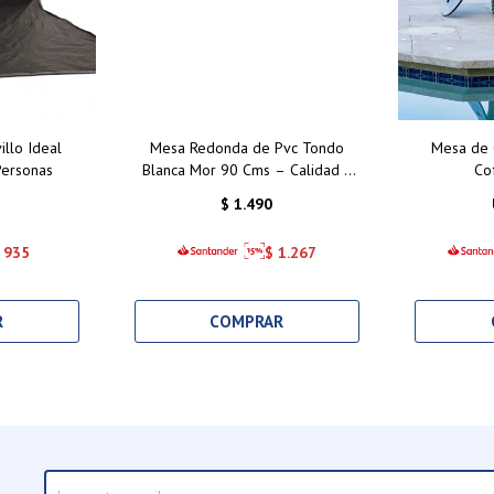
illo Ideal
Mesa Redonda de Pvc Tondo
Mesa de C
Personas
Blanca Mor 90 Cms – Calidad y
Co
Estilo para Exteriores
$
1.490
935
$
1.267