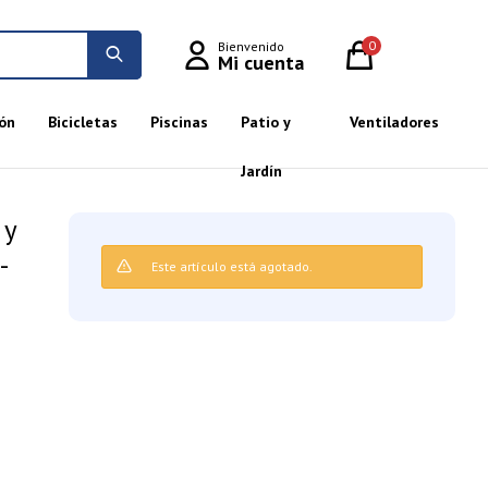
0
ón
Bicicletas
Piscinas
Patio y
Ventiladores
Jardín
 y
-
Este artículo está agotado.