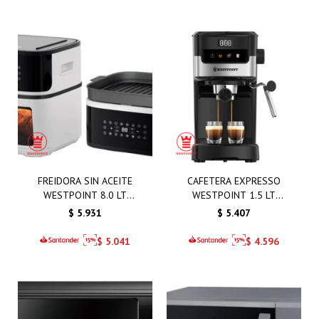
FREIDORA SIN ACEITE
CAFETERA EXPRESSO
WESTPOINT 8.0 LT
WESTPOINT 1.5 LT
1650W CON GRILL
1100W
$
5.931
$
5.407
BLANCO
$
5.041
$
4.596