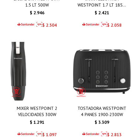
1.5 LT 500W
WESTPOINT 1.7 LT 1850-
2200W
$
2.946
$
2.421
$
2.504
$
2.058
MIXER WESTPOINT 2
TOSTADORA WESTPOINT
VELOCIDADES 300W
4 PANES 1900-2300W
$
1.291
$
3.309
$
1.097
$
2.813