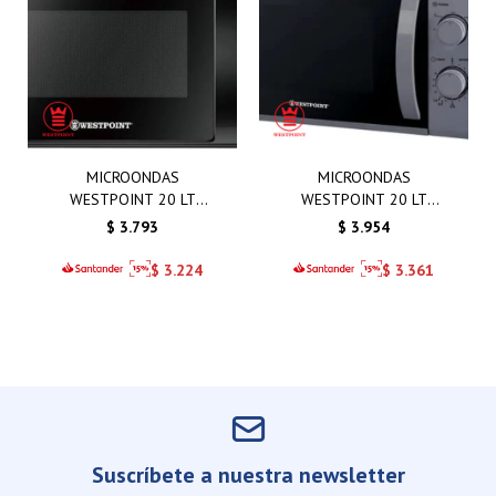
MICROONDAS
MICROONDAS
WESTPOINT 20 LT
WESTPOINT 20 LT
MANUAL NEGRO
MANUAL GRIS
$
3.793
$
3.954
$
3.224
$
3.361
Suscríbete a nuestra newsletter