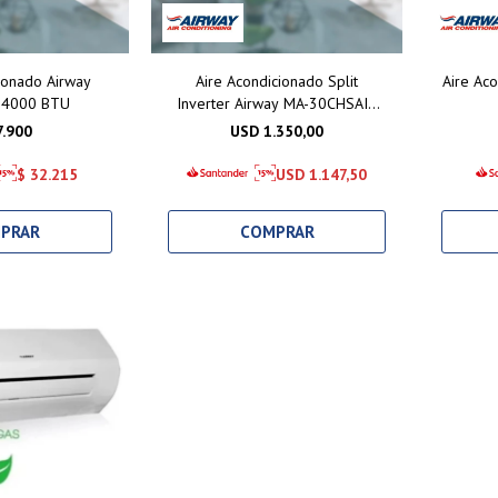
ionado Airway
Aire Acondicionado Split
Aire Ac
 24000 BTU
Inverter Airway MA-30CHSAI2
30000 BTU
7.900
USD
1.350,00
$
32.215
USD
1.147,50