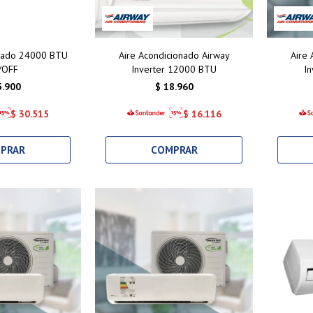
onado 24000 BTU
Aire Acondicionado Airway
Aire
/OFF
Inverter 12000 BTU
I
5.900
$
18.960
$
30.515
$
16.116