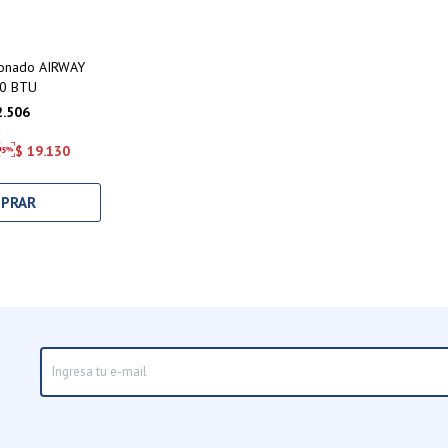
ionado AIRWAY
0 BTU
2.506
$
19.130