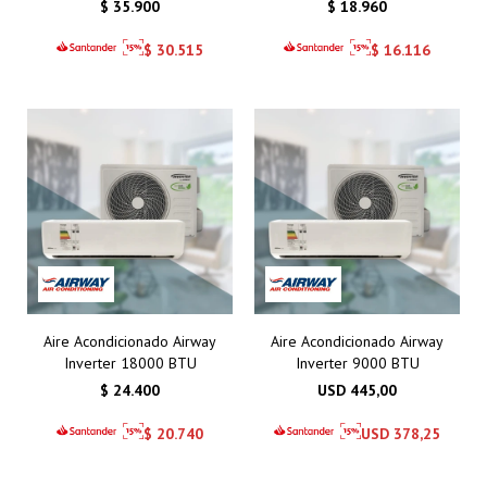
$
35.900
$
18.960
$
30.515
$
16.116
Aire Acondicionado Airway
Aire Acondicionado Airway
Inverter 18000 BTU
Inverter 9000 BTU
$
24.400
USD
445,00
$
20.740
USD
378,25