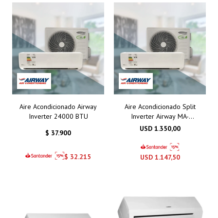
Aire Acondicionado Airway
Aire Acondicionado Split
Inverter 24000 BTU
Inverter Airway MA-
30CHSAI2 30000 BTU
USD
1.350,00
$
37.900
$
32.215
USD
1.147,50