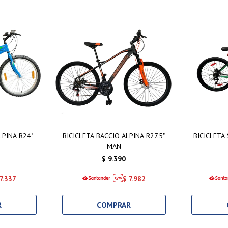
LPINA R24"
BICICLETA BACCIO ALPINA R27.5"
BICICLETA
MAN
$
9.390
7.337
$
7.982