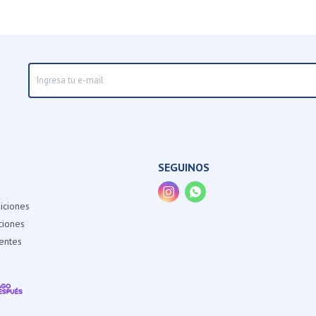
SEGUINOS


iciones
ciones
entes