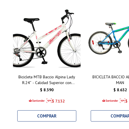
Bicicleta MTB Baccio Alpina Lady
BICICLETA BACCIO A
R.24” - Calidad Superior con
MAN
Frenos V-Brake y Componentes
$
8.390
$
8.632
de Aluminio
$
7.132
$