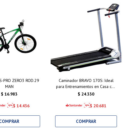
 S-PRO ZERO3 ROD.29
Caminador BRAVO 170S: Ideal
C
MAN
para Entrenamientos en Casa con
e
Motor 1.5 HP y Amortiguación
$
16.983
$
24.330
$
14.436
$
20.681