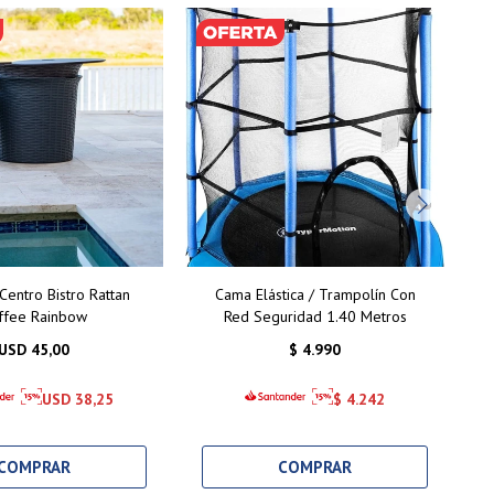
entro Bistro Rattan
Cama Elástica / Trampolín Con
ffee Rainbow
Red Seguridad 1.40 Metros
USD
45,00
$
4.990
USD
38,25
$
4.242