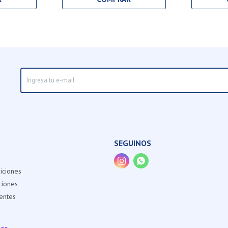
SEGUINOS


iciones
ciones
entes