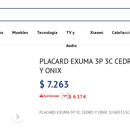
os
Muebles
Tecnología
TV y
Xiaomi
Calefacci
Audio
PLACARD EXUMA 3P 3C CED
Y ONIX
$
7.263
$
6.174
PLACARD EXUMA 3P 3C CEDRO Y ONIX 52GR3315