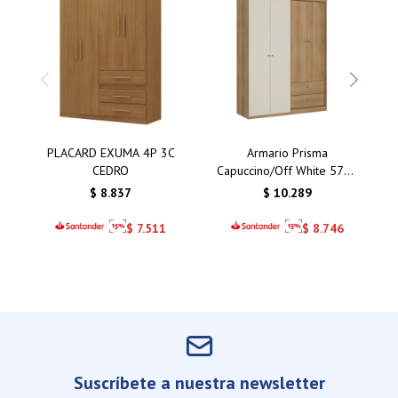
PLACARD EXUMA 4P 3C
Armario Prisma
CEDRO
Capuccino/Off White 5781
4 Puertas / 2 Cajones
$
8.837
$
10.289
$
7.511
$
8.746
Suscríbete a nuestra newsletter