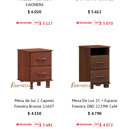
CAJONERA
$
6.020
$
3.612
$
5.117
$
3.070
Mesa de luz 2 Cajones
Mesa De Luz 2C + Espacio
Finestra Bronze 1160T
Finestra ORO 2229W Café
$
4.330
$
4.790
$
3.681
$
4.072