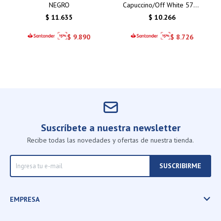
NEGRO
Capuccino/Off White 5781
4 Puertas / 2 Cajones
$
11.635
$
10.266
$
9.890
$
8.726
Suscríbete a nuestra newsletter
Recibe todas las novedades y ofertas de nuestra tienda.
SUSCRIBIRME
EMPRESA