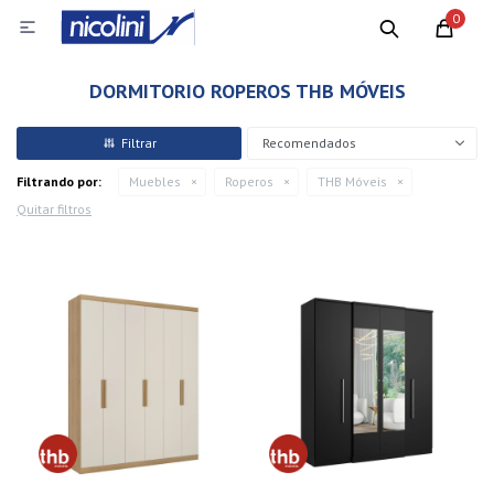
0

DORMITORIO ROPEROS THB MÓVEIS
Recomendados
Filtrando por:
Muebles
Roperos
THB Móveis
Quitar filtros