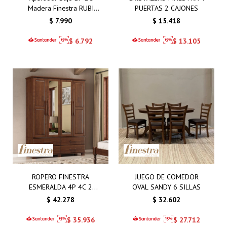
Madera Finestra RUBI
PUERTAS 2 CAJONES
8928W
$
7.990
$
15.418
$
6.792
$
13.105
ROPERO FINESTRA
JUEGO DE COMEDOR
ESMERALDA 4P 4C 2
OVAL SANDY 6 SILLAS
ESPEJOS
$
42.278
$
32.602
$
35.936
$
27.712