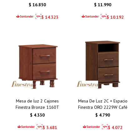
$
16.850
$
11.990
$
14.323
$
10.192
Mesa de luz 2 Cajones
Mesa De Luz 2C + Espacio
Finestra Bronze 1160T
Finestra ORO 2229W Café
$
4.330
$
4.790
$
3.681
$
4.072