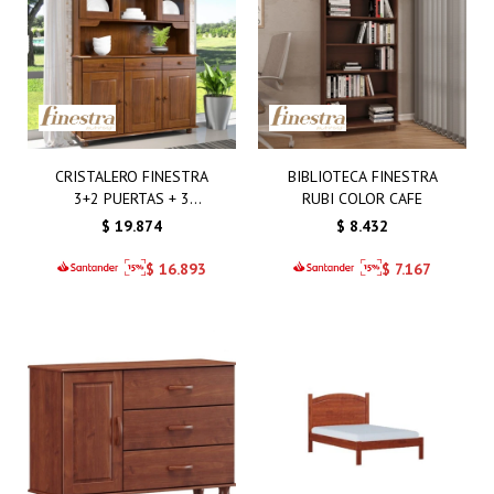
CRISTALERO FINESTRA
BIBLIOTECA FINESTRA
3+2 PUERTAS + 3
RUBI COLOR CAFE
CAJONES CAFÉ
$
19.874
$
8.432
$
16.893
$
7.167