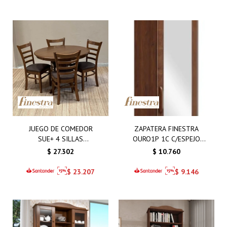
JUEGO DE COMEDOR
ZAPATERA FINESTRA
SUE+ 4 SILLAS
OURO1P 1C C/ESPEJO
TAPIZADAS
CAFE
$
27.302
$
10.760
$
23.207
$
9.146