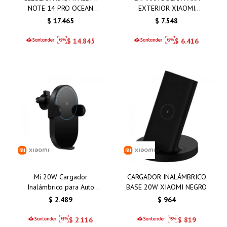
NOTE 14 PRO OCEAN
EXTERIOR XIAOMI
BLUE 8GB 256GB
BW400 PRO SET
$
17.465
$
7.548
$
14.845
$
6.416
Mi 20W Cargador
CARGADOR INALÁMBRICO
Inalámbrico para Auto
BASE 20W XIAOMI NEGRO
Xiaomi
$
2.489
$
964
$
2.116
$
819