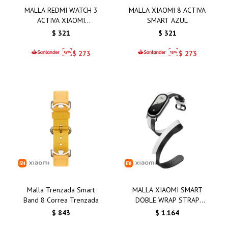
MALLA REDMI WATCH 3
MALLA XIAOMI 8 ACTIVA
ACTIVA XIAOMI
SMART AZUL
AMARILLO
$
321
$
321
$
273
$
273
Malla Trenzada Smart
MALLA XIAOMI SMART
Band 8 Correa Trenzada
DOBLE WRAP STRAP
BLANCA Y NEGRA
$
843
$
1.164