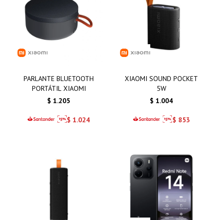
PARLANTE BLUETOOTH
XIAOMI SOUND POCKET
PORTÁTIL XIAOMI
5W
$
1.205
$
1.004
$
1.024
$
853