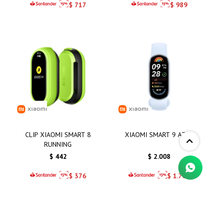
$
717
$
989
CLIP XIAOMI SMART 8
XIAOMI SMART 9 AZUL
RUNNING
$
442
$
2.008
$
376
$
1.707