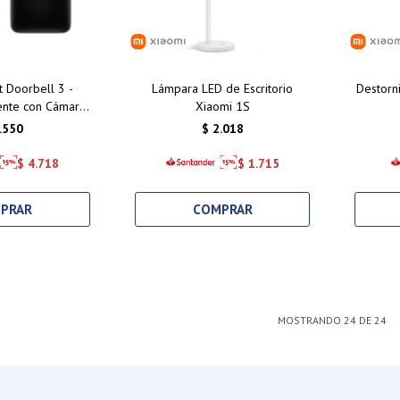
 Doorbell 3 -
Lámpara LED de Escritorio
Destorn
ente con Cámara
Xiaomi 1S
 Nocturna y
.550
$
2.018
idad Wi-Fi
$
4.718
$
1.715
MOSTRANDO
24
DE
24