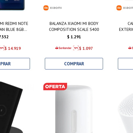
MI REDMI NOTE
BALANZA XIAOMI MI BODY
CA
AN BLUE 8GB
COMPOSITION SCALE S400
EXTERI
6GB
7.552
$
1.291
$
14.919
$
1.097