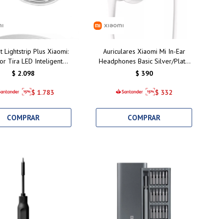
t Lightstrip Plus Xiaomi:
Auriculares Xiaomi Mi In-Ear
or Tira LED Inteligente
Headphones Basic Silver/Plata:
trol de Colores para Tu
Calidad de Sonido y Comodidad
$
2.098
$
390
ogar en Uruguay
Inigualable
$
1.783
$
332