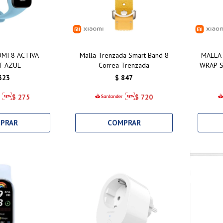
MI 8 ACTIVA
Malla Trenzada Smart Band 8
MALLA
T AZUL
Correa Trenzada
WRAP S
323
$
847
$
275
$
720