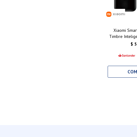
Xiaomi Smart
Timbre Intelig
HD, Visión
$
5
Conectiv