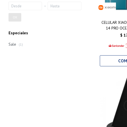
OK
CELULAR XIAO
14 PRO OCE
Especiales
25
$
1
Sale
(1)