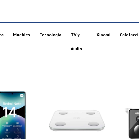
os
Muebles
Tecnología
TV y
Xiaomi
Calefacci
Audio