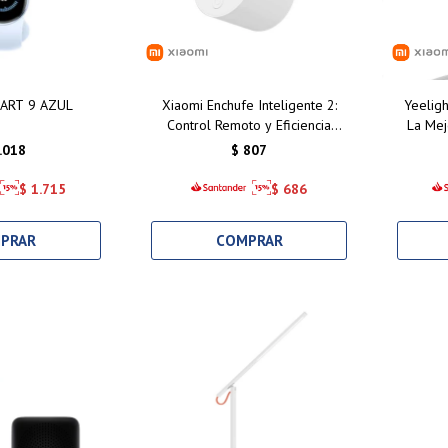
ART 9 AZUL
Xiaomi Enchufe Inteligente 2:
Yeeligh
Control Remoto y Eficiencia
La Mej
Energética para tu Hogar
con Con
.018
$
807
Inteligente en Uruguay
H
$
1.715
$
686