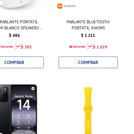
 PARLANTE PORTÁTIL
PARLANTE BLUETOOTH
MI BLANCO SPEAKER2
PORTÁTIL XIAOMI
COMPACTO
$
686
$
1.211
$
583
$
1.029