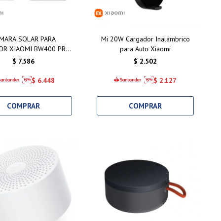
MARA SOLAR PARA
Mi 20W Cargador Inalámbrico
OR XIAOMI BW400 PRO
para Auto Xiaomi
SET
$
7.586
$
2.502
$
6.448
$
2.127