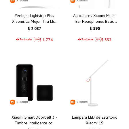
Yeelight Lightstrip Plus
Auriculares Xiaomi Mi In-
Xiaomi: La Mejor Tira LED
Ear Headphones Basic
Inteligente con Control de
Silver/Plata: Calidad de
$
2.087
$
390
Colores para Tu Hogar en
Sonido y Comodidad
Uruguay
Inigualable
$
1.774
$
332
Xiaomi Smart Doorbell 3 -
Lámpara LED de Escritorio
Timbre Inteligente con
Xiaomi 1S
Cámara HD, Visión