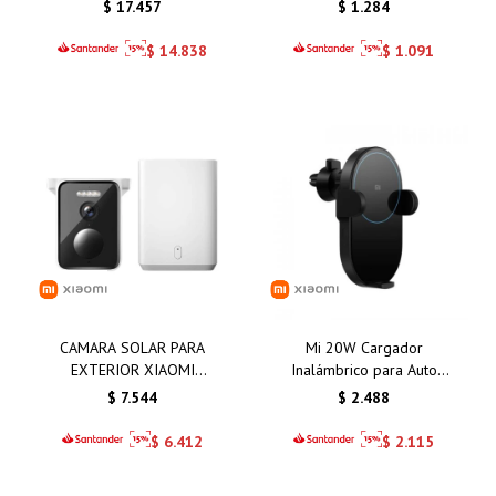
BLUE 8GB 256GB
SCALE S400
$
17.457
$
1.284
$
14.838
$
1.091
CAMARA SOLAR PARA
Mi 20W Cargador
EXTERIOR XIAOMI
Inalámbrico para Auto
BW400 PRO SET
Xiaomi
$
7.544
$
2.488
$
6.412
$
2.115