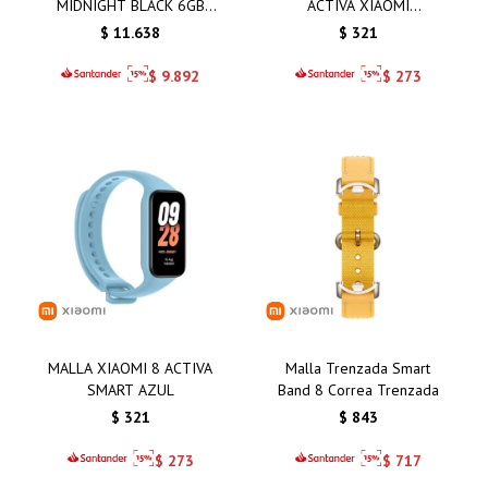
MIDNIGHT BLACK 6GB
ACTIVA XIAOMI
128GB
AMARILLO
$
11.638
$
321
$
9.892
$
273
MALLA XIAOMI 8 ACTIVA
Malla Trenzada Smart
SMART AZUL
Band 8 Correa Trenzada
$
321
$
843
$
273
$
717