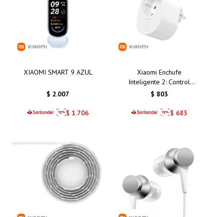
XIAOMI SMART 9 AZUL
Xiaomi Enchufe
Inteligente 2: Control
Remoto y Eficiencia
$
2.007
$
803
Energética para tu Hogar
Inteligente en Uruguay
$
1.706
$
683