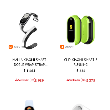
MALLA XIAOMI SMART
CLIP XIAOMI SMART 8
DOBLE WRAP STRAP
RUNNING
BLANCA Y NEGRA
$
1.164
$
441
$
989
$
375