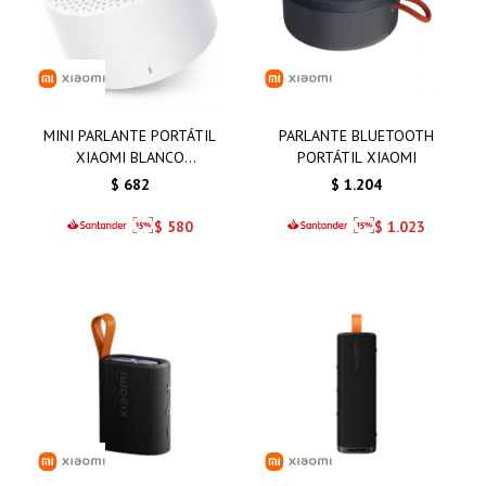
MINI PARLANTE PORTÁTIL
PARLANTE BLUETOOTH
XIAOMI BLANCO
PORTÁTIL XIAOMI
SPEAKER2 COMPACTO
$
682
$
1.204
$
580
$
1.023