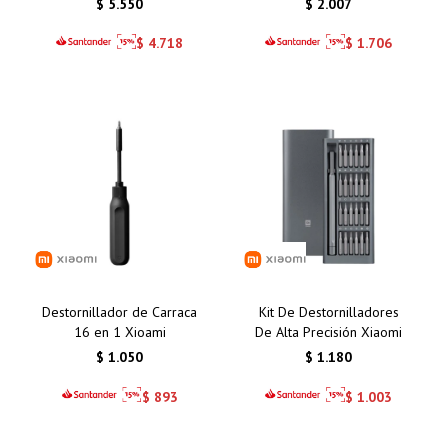
$
5.550
$
2.007
Nocturna y Conectividad
Wi-Fi
$
4.718
$
1.706
Destornillador de Carraca
Kit De Destornilladores
16 en 1 Xioami
De Alta Precisión Xiaomi
$
1.050
$
1.180
$
893
$
1.003