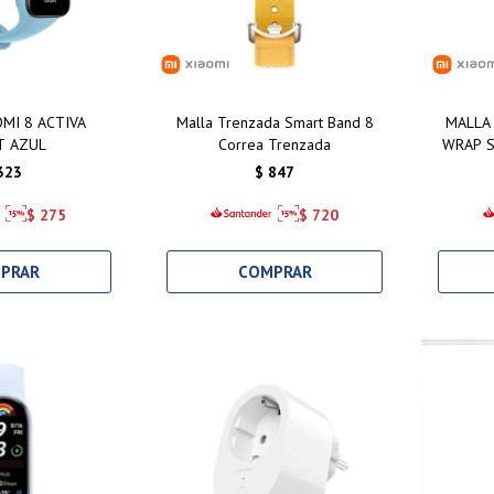
MI 8 ACTIVA
Malla Trenzada Smart Band 8
MALLA
T AZUL
Correa Trenzada
WRAP S
323
$
847
$
275
$
720