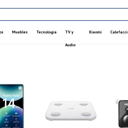
os
Muebles
Tecnología
TV y
Xiaomi
Calefacci
Audio