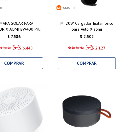
MARA SOLAR PARA
Mi 20W Cargador Inalámbrico
OR XIAOMI BW400 PRO
para Auto Xiaomi
SET
$
7.586
$
2.502
$
6.448
$
2.127