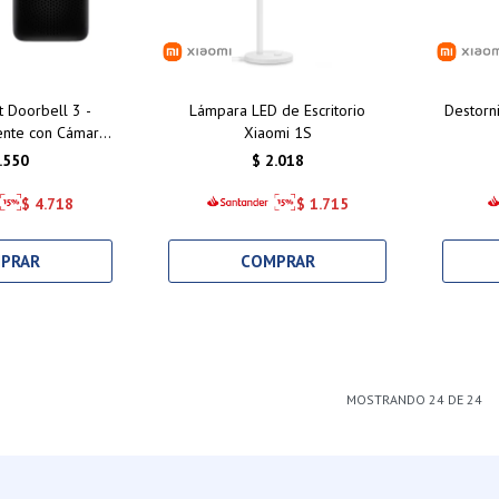
 Doorbell 3 -
Lámpara LED de Escritorio
Destorn
ente con Cámara
Xiaomi 1S
 Nocturna y
.550
$
2.018
idad Wi-Fi
$
4.718
$
1.715
MOSTRANDO
24
DE
24