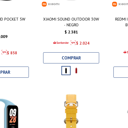
ND POCKET 5W
XIAOMI SOUND OUTDOOR 30W
REDMI 
- NEGRO
B
$
2.381
.009
$
2.024
$
858