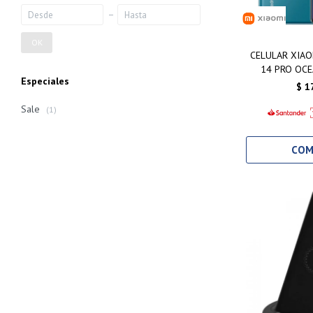
OK
CELULAR XIAO
14 PRO OCE
Especiales
25
$
1
Sale
(1)