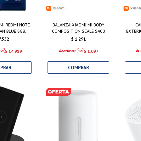
MI REDMI NOTE
BALANZA XIAOMI MI BODY
CA
AN BLUE 8GB
COMPOSITION SCALE S400
EXTERI
6GB
7.552
$
1.291
$
14.919
$
1.097