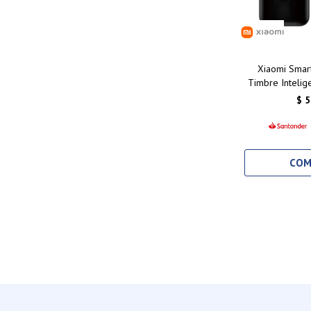
Xiaomi Smart
Timbre Intelig
HD, Visión
$
5
Conectiv