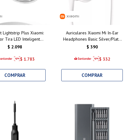
t Lightstrip Plus Xiaomi:
Auriculares Xiaomi Mi In-Ear
or Tira LED Inteligente
Headphones Basic Silver/Plata:
trol de Colores para Tu
Calidad de Sonido y Comodidad
$
2.098
$
390
ogar en Uruguay
Inigualable
$
1.783
$
332