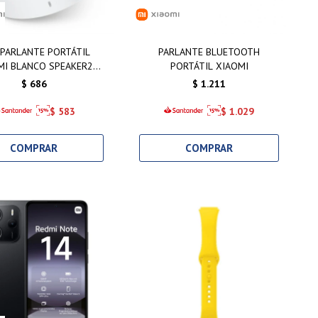
 PARLANTE PORTÁTIL
PARLANTE BLUETOOTH
MI BLANCO SPEAKER2
PORTÁTIL XIAOMI
COMPACTO
$
686
$
1.211
$
583
$
1.029