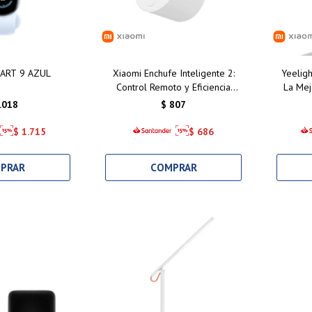
ART 9 AZUL
Xiaomi Enchufe Inteligente 2:
Yeeligh
Control Remoto y Eficiencia
La Mej
Energética para tu Hogar
con Con
.018
$
807
Inteligente en Uruguay
H
$
1.715
$
686