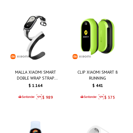
MALLA XIAOMI SMART
CLIP XIAOMI SMART 8
DOBLE WRAP STRAP
RUNNING
BLANCA Y NEGRA
$
1.164
$
441
$
989
$
375