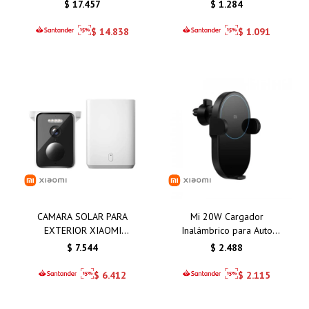
BLUE 8GB 256GB
SCALE S400
$
17.457
$
1.284
$
14.838
$
1.091
CAMARA SOLAR PARA
Mi 20W Cargador
EXTERIOR XIAOMI
Inalámbrico para Auto
BW400 PRO SET
Xiaomi
$
7.544
$
2.488
$
6.412
$
2.115