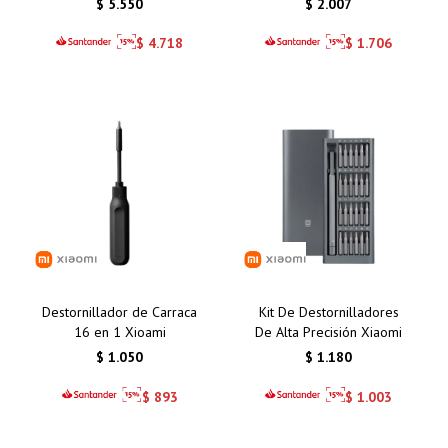
$
5.550
$
2.007
Nocturna y Conectividad
Wi-Fi
$
4.718
$
1.706
Destornillador de Carraca
Kit De Destornilladores
16 en 1 Xioami
De Alta Precisión Xiaomi
$
1.050
$
1.180
$
893
$
1.003