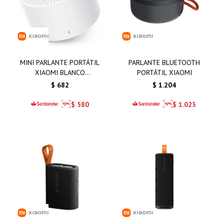
MINI PARLANTE PORTÁTIL
PARLANTE BLUETOOTH
XIAOMI BLANCO
PORTÁTIL XIAOMI
SPEAKER2 COMPACTO
$
682
$
1.204
$
580
$
1.023