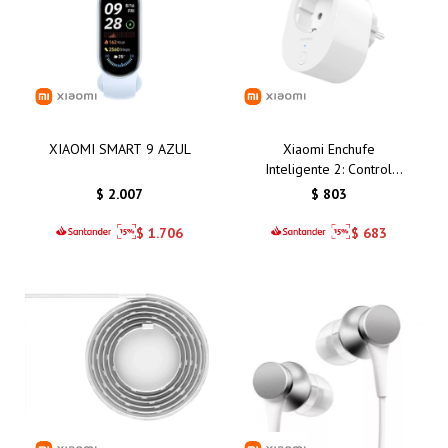
XIAOMI SMART 9 AZUL
Xiaomi Enchufe
Inteligente 2: Control
Remoto y Eficiencia
$
2.007
$
803
Energética para tu Hogar
Inteligente en Uruguay
$
1.706
$
683