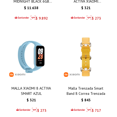
MIDNIGHT BLACK 6GB
ACTIVA XIAOMI
128GB
AMARILLO
$
11.638
$
321
$
9.892
$
273
MALLA XIAOMI 8 ACTIVA
Malla Trenzada Smart
SMART AZUL
Band 8 Correa Trenzada
$
321
$
843
$
273
$
717