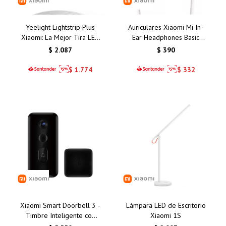
Yeelight Lightstrip Plus
Auriculares Xiaomi Mi In-
Xiaomi: La Mejor Tira LED
Ear Headphones Basic
Inteligente con Control de
Silver/Plata: Calidad de
$
2.087
$
390
Colores para Tu Hogar en
Sonido y Comodidad
Uruguay
Inigualable
$
1.774
$
332
Xiaomi Smart Doorbell 3 -
Lámpara LED de Escritorio
Timbre Inteligente con
Xiaomi 1S
Cámara HD, Visión