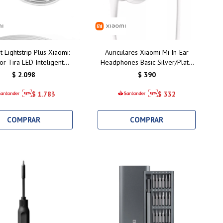
t Lightstrip Plus Xiaomi:
Auriculares Xiaomi Mi In-Ear
or Tira LED Inteligente
Headphones Basic Silver/Plata:
trol de Colores para Tu
Calidad de Sonido y Comodidad
$
2.098
$
390
ogar en Uruguay
Inigualable
$
1.783
$
332