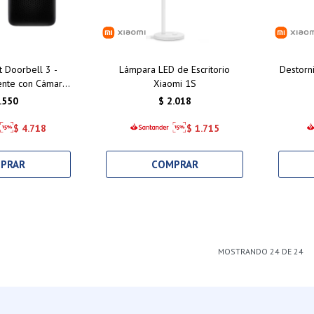
 Doorbell 3 -
Lámpara LED de Escritorio
Destorn
ente con Cámara
Xiaomi 1S
 Nocturna y
.550
$
2.018
idad Wi-Fi
$
4.718
$
1.715
MOSTRANDO
24
DE
24