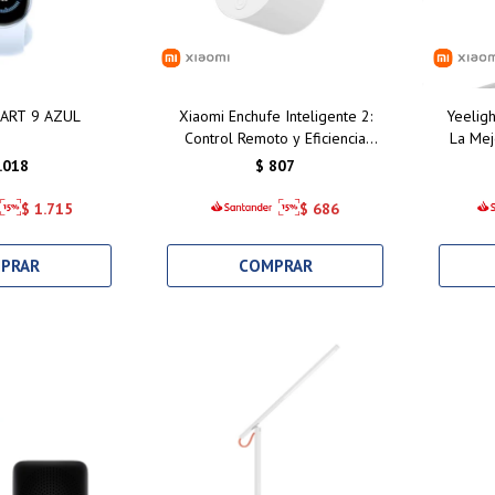
ART 9 AZUL
Xiaomi Enchufe Inteligente 2:
Yeeligh
Control Remoto y Eficiencia
La Mej
Energética para tu Hogar
con Con
.018
$
807
Inteligente en Uruguay
H
$
1.715
$
686