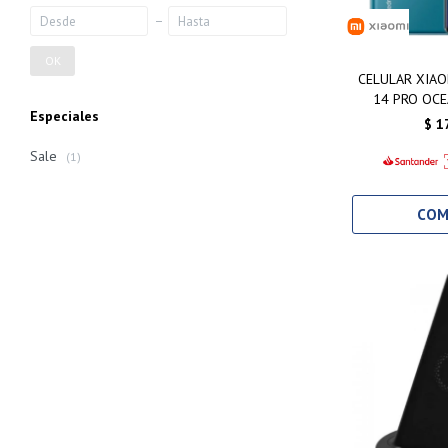
OK
CELULAR XIAO
14 PRO OCE
Especiales
25
$
1
Sale
(1)