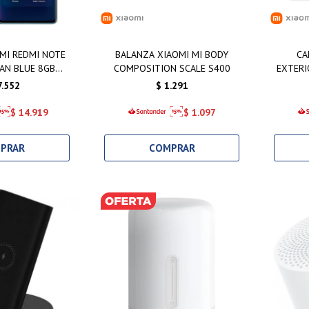
MI REDMI NOTE
BALANZA XIAOMI MI BODY
CA
AN BLUE 8GB
COMPOSITION SCALE S400
EXTERI
6GB
7.552
$
1.291
$
14.919
$
1.097