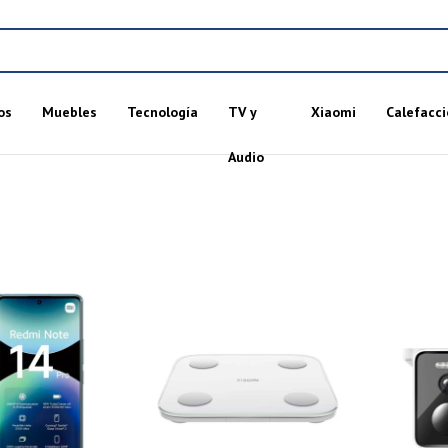
os
Muebles
Tecnología
TV y
Xiaomi
Calefacci
Audio