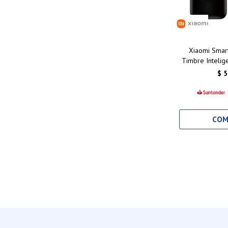
Xiaomi Smart
Timbre Intelig
HD, Visión
$
5
Conectiv