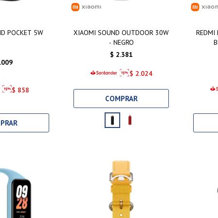
ND POCKET 5W
XIAOMI SOUND OUTDOOR 30W
REDMI 
- NEGRO
B
$
2.381
.009
$
2.024
$
858