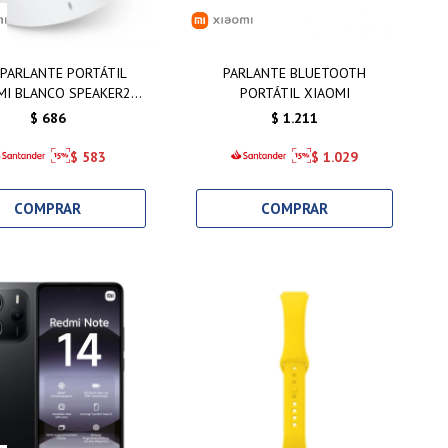
 PARLANTE PORTÁTIL
PARLANTE BLUETOOTH
MI BLANCO SPEAKER2
PORTÁTIL XIAOMI
COMPACTO
$
686
$
1.211
$
583
$
1.029