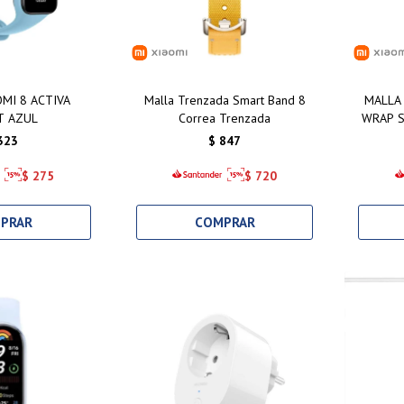
MI 8 ACTIVA
Malla Trenzada Smart Band 8
MALLA
T AZUL
Correa Trenzada
WRAP S
323
$
847
$
275
$
720