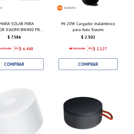
MARA SOLAR PARA
Mi 20W Cargador Inalámbrico
OR XIAOMI BW400 PRO
para Auto Xiaomi
SET
$
7.586
$
2.502
$
6.448
$
2.127