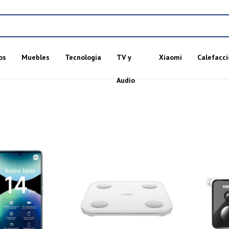
os
Muebles
Tecnología
TV y
Xiaomi
Calefacci
Audio