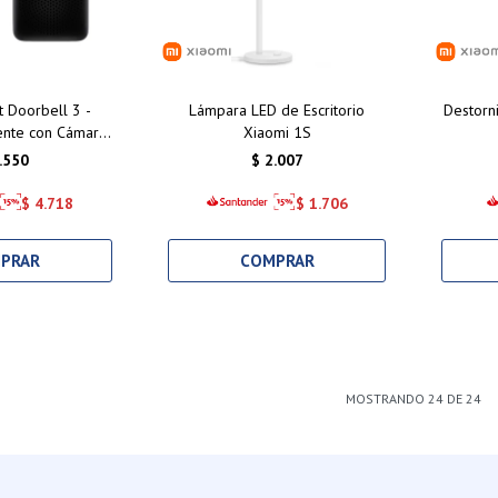
 Doorbell 3 -
Lámpara LED de Escritorio
Destorn
ente con Cámara
Xiaomi 1S
 Nocturna y
.550
$
2.007
idad Wi-Fi
$
4.718
$
1.706
MOSTRANDO
24
DE
24