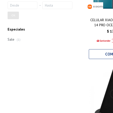
OK
CELULAR XIAO
14 PRO OCE
Especiales
25
$
1
Sale
(1)