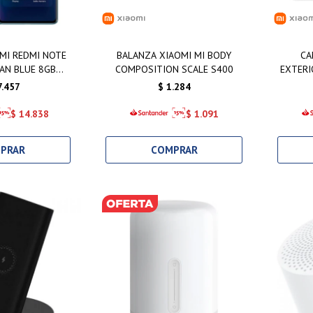
MI REDMI NOTE
BALANZA XIAOMI MI BODY
CA
AN BLUE 8GB
COMPOSITION SCALE S400
EXTERI
6GB
7.457
$
1.284
$
14.838
$
1.091